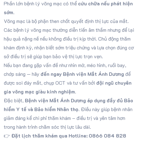
Phần lớn bệnh lý võng mạc có thể
cứu chữa nếu phát hiện
sớm
.
Võng mạc là bộ phận then chốt quyết định thị lực của mắt.
Các bệnh lý võng mạc thường diễn tiến âm thầm nhưng để lại
hậu quả nặng nề nếu không điều trị kịp thời. Chủ động thăm
khám định kỳ, nhận biết sớm triệu chứng và lựa chọn đúng cơ
sở điều trị sẽ giúp bạn bảo vệ thị lực trọn vẹn.
Nếu bạn đang gặp vấn đề như nhìn mờ, méo hình, ruồi bay,
chớp sáng — hãy
đến ngay Bệnh viện Mắt Ánh Dương
để
được soi đáy mắt, chụp OCT và tư vấn bởi
đội ngũ chuyên
gia võng mạc giàu kinh nghiệm
.
Đặc biệt,
Bệnh viện Mắt Ánh Dương áp dụng đầy đủ Bảo
hiểm Y tế và Bảo hiểm Nhân thọ
. Điều này giúp bệnh nhân
giảm đáng kể chi phí thăm khám – điều trị và yên tâm hơn
trong hành trình chăm sóc thị lực lâu dài.
👉
Đặt lịch thăm khám qua Hotline: 0866 084 828