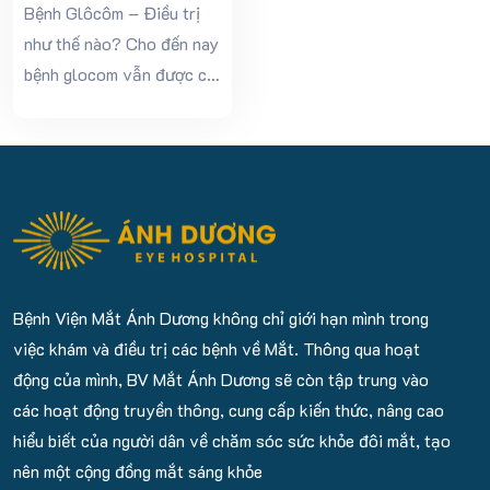
Soát Nhãn Áp Và Bảo Vệ
Bệnh Glôcôm – Điều trị
Thị Lực
như thế nào? Cho đến nay
bệnh glocom vẫn được coi
là một bệnh mạn tính và
không thể điều trị khỏi
hoàn toàn. Bệnh sẽ tiến
triển dần theo thời gian
dẫn đến...
Bệnh Viện Mắt Ánh Dương không chỉ giới hạn mình trong
việc khám và điều trị các bệnh về Mắt. Thông qua hoạt
động của mình, BV Mắt Ánh Dương sẽ còn tập trung vào
các hoạt động truyền thông, cung cấp kiến thức, nâng cao
hiểu biết của người dân về chăm sóc sức khỏe đôi mắt, tạo
nên một cộng đồng mắt sáng khỏe