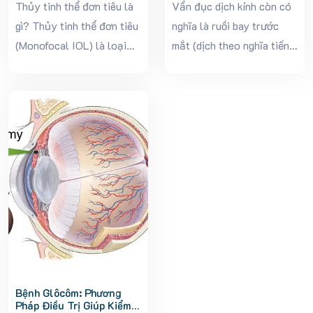
Trong Phẫu Thuật Thay
Nguy Hiểm?
Thủy tinh thể đơn tiêu là
Vẩn đục dịch kính còn có
Thủy Tinh Thể
gì? Thủy tinh thể đơn tiêu
nghĩa là ruồi bay trước
(Monofocal IOL) là loại
mắt (dịch theo nghĩa tiếng
kính nội nhãn được sử
Anh của từ “eye floater”)
dụng phổ biến nhất trong
1. Vẩn đục dịch kính là gì?
phẫu thuật thay thủy tinh
Vẩn đục dịch kính là hiện
thể. Đây là một thấu kính
tượng tầm nhìn của mắt...
nhân tạo...
Bệnh Glôcôm: Phương
Pháp Điều Trị Giúp Kiểm