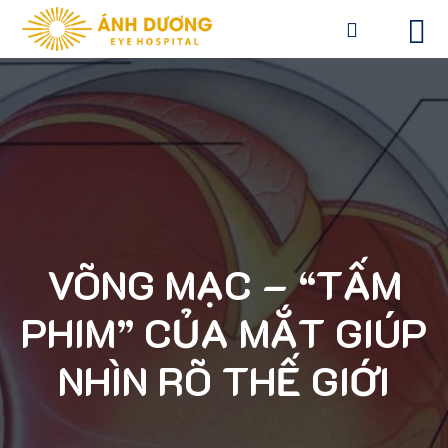
VÕNG MẠC – “TẤM
PHIM” CỦA MẮT GIÚP
NHÌN RÕ THẾ GIỚI