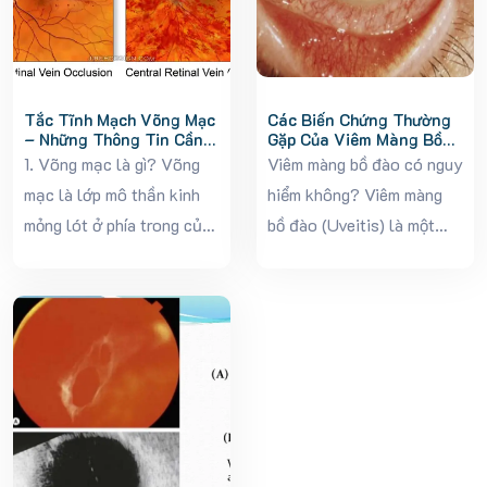
Tắc Tĩnh Mạch Võng Mạc
Các Biến Chứng Thường
– Những Thông Tin Cần
Gặp Của Viêm Màng Bồ
Biết
Đào Và Cách Điều Trị
1. Võng mạc là gì? Võng
Viêm màng bồ đào có nguy
Hiệu Quả
mạc là lớp mô thần kinh
hiểm không? Viêm màng
mỏng lót ở phía trong của
bồ đào (Uveitis) là một
mắt được ví như tấm phim
bệnh lý mạn tính, dễ tái
trong máy ảnh. Đó là vì nó
phát và tiềm ẩn nhiều biến
có chức năng tiếp nhận
chứng nguy hiểm, đặc biệt
ảnh và dẫn...
nếu không được điều trị
đúng cách...