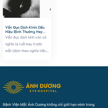
Vẩn Đục Dịch Kính: Dấu
Hiệu Bình Thường Hay
Nguy Hiểm?
Vẩn đục dịch kính còn có
nghĩa là ruồi bay trước
mắt (dịch theo nghĩa tiếng
Anh của từ “eye floater”)
1. Vẩn đục dịch kính là gì?
Vẩn đục dịch kính là hiện
tượng tầm nhìn của mắt...
Bệnh Viện Mắt Ánh Dương không chỉ giới hạn mình trong