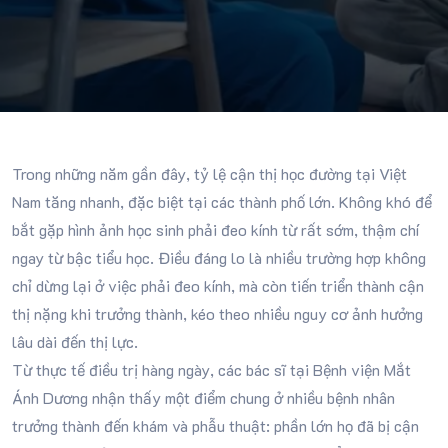
Trong những năm gần đây, tỷ lệ cận thị học đường tại Việt
Nam tăng nhanh, đặc biệt tại các thành phố lớn. Không khó để
bắt gặp hình ảnh học sinh phải đeo kính từ rất sớm, thậm chí
ngay từ bậc tiểu học. Điều đáng lo là nhiều trường hợp không
chỉ dừng lại ở việc phải đeo kính, mà còn tiến triển thành cận
thị nặng khi trưởng thành, kéo theo nhiều nguy cơ ảnh hưởng
lâu dài đến thị lực.
Từ thực tế điều trị hàng ngày, các bác sĩ tại Bệnh viện Mắt
Ánh Dương nhận thấy một điểm chung ở nhiều bệnh nhân
trưởng thành đến khám và phẫu thuật: phần lớn họ đã bị cận