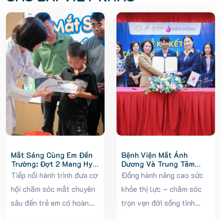
Mắt Sáng Cùng Em Đến
Bệnh Viện Mắt Ánh
Trường: Đợt 2 Mang Hy
Dương Và Trung Tâm
Vọng Cho Trẻ Em Lạng
Dưỡng Lão Diên Hồng Ký
Tiếp nối hành trình đưa cơ
Đồng hành nâng cao sức
Sơn
Kết Hợp Tác Chiến Lược
hội chăm sóc mắt chuyên
khỏe thị lực – chăm sóc
Toàn Diện
sâu đến trẻ em có hoàn
trọn vẹn đời sống tinh
cảnh khó khăn, trong hai
thần cho người cao tuổi