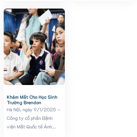
ngày 02 – 03/08/2026,
Ngày 22/11/2025, tại
Bệnh viện Mắt Ánh Dương
Viện dưỡng lão Diên Hồng
phối hợp cùng Hội Chữ
– cơ sở Thanh Hà (Thanh
thập đỏ tỉnh...
Oai, Hà Nội), Bệnh...
Khám Mắt Cho Học Sinh
Trường Brendon
Hà Nội, ngày 9/1/2025 –
Công ty cổ phần Bệnh
viện Mắt Quốc tế Ánh
Dương chính thức khai