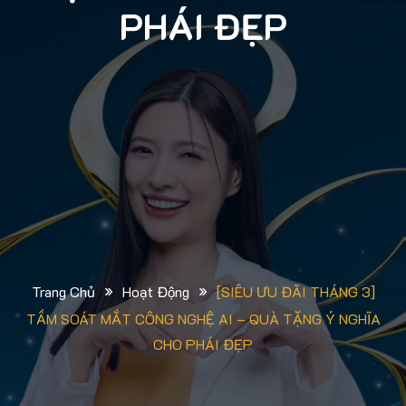
PHÁI ĐẸP
»
»
Trang Chủ
Hoạt Động
[SIÊU ƯU ĐÃI THÁNG 3]
TẦM SOÁT MẮT CÔNG NGHỆ AI – QUÀ TẶNG Ý NGHĨA
CHO PHÁI ĐẸP