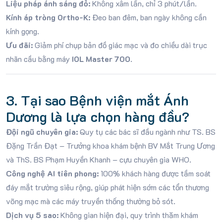
Liệu pháp ánh sáng đỏ:
Không xâm lấn, chỉ 3 phút/lần
.
Kính áp tròng Ortho-K:
Đeo ban đêm, ban ngày không cần
kính gọng
.
Ưu đãi:
Giảm phí chụp bản đồ giác mạc và đo chiều dài trục
nhãn cầu bằng máy
IOL Master 700
.
3. Tại sao Bệnh viện mắt Ánh
Dương là lựa chọn hàng đầu?
Đội ngũ chuyên gia:
Quy tụ các bác sĩ đầu ngành như TS.
BS
Đặng Trần Đạt – Trưởng khoa khám bệnh BV Mắt Trung Ương
và ThS.
BS Phạm Huyền Khanh – cựu chuyên gia WHO
.
Công nghệ AI tiên phong:
100% khách hàng được tầm soát
đáy mắt trường siêu rộng, giúp phát hiện sớm các tổn thương
võng mạc mà các máy truyền thống thường bỏ sót.
Dịch vụ 5 sao:
Không gian hiện đại, quy trình thăm khám