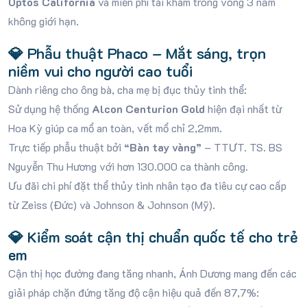
Optos California
và miễn phí tái khám trong vòng 3 năm
không giới hạn.
💎 Phẫu thuật Phaco – Mắt sáng, trọn
niềm vui cho người cao tuổi
Dành riêng cho ông bà, cha mẹ bị đục thủy tinh thể
:
Sử dụng hệ thống
Alcon Centurion Gold
hiện đại nhất từ
Hoa Kỳ giúp ca mổ an toàn, vết mổ chỉ 2,2mm
.
Trực tiếp phẫu thuật bởi
“Bàn tay vàng”
– TTƯT. TS.
BS
Nguyễn Thu Hương với hơn 130.000 ca thành công
.
Ưu đãi chi phí đặt thể thủy tinh nhân tạo đa tiêu cự cao cấp
từ Zeiss (Đức) và Johnson & Johnson (Mỹ)
.
💎 Kiểm soát cận thị chuẩn quốc tế cho trẻ
em
Cận thị học đường đang tăng nhanh, Ánh Dương mang đến các
giải pháp chặn đứng tăng độ cận hiệu quả đến 87,7%
: