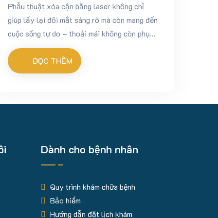
Phẫu thuật xóa cận bằng laser không chỉ
giúp lấy lại đôi mắt sáng rõ mà còn mang đến
cuộc sống tự do – thoải mái không còn phụ
thuộc vào kính gọng hay kính áp tròng. Tuy
nhiên,...
ĐỌC THÊM
ôi
Dành cho bệnh nhân
Quy trình khám chữa bệnh
Bảo hiểm
Hướng dẫn đặt lịch khám