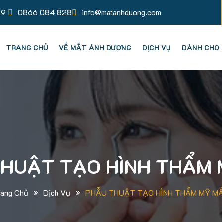
69
0866 084 828
info@matanhduong.com
TRANG CHỦ
VỀ MẮT ÁNH DƯƠNG
DỊCH VỤ
DÀNH CHO 
HUẬT TẠO HÌNH THẨM
»
»
rang Chủ
Dịch Vụ
PHẪU THUẬT TẠO HÌNH THẨM MỸ M