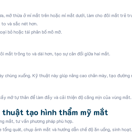
a, mỡ thừa ở mí mắt trên hoặc mí mắt dưới, làm cho đôi mắt trẻ tr
 to và sắc nét hơn.
oại bỏ hoặc tái phân bố mô mỡ.
i mắt trông to và dài hơn, tạo sự cân đối giữa hai mắt.
y chùng xuống. Kỹ thuật này giúp nâng cao chân mày, tạo đường n
cấy mỡ tự thân để làm đầy và cải thiện độ căng mịn của vùng mắt.
u thuật tạo hình thẩm mỹ mắt
ạng mắt, tư vấn phương pháp phù hợp.
 tổng quát, chụp ảnh mắt và hướng dẫn chế độ ăn uống, sinh hoạt