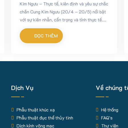
Kim Ngưu – Thực tế, kiên định và yêu sự chắc
chắn Cung Kim Ngưu (20/4 – 20/5) nổi bật
với sự kiên nhẫn, cẩn trọng và tính thực tế.
Họ không dễ dàng đưa ra quyết định mà...
ĐỌC THÊM
Dịch Vụ
Về chúng t
Phẫu thuật khúc xạ
Hệ thống
Phẫu thuật đục thể thủy tinh
FAQ's
Dịch kính võng mạc
Thư viện