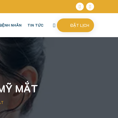
ĐẶT LỊCH
BỆNH NHÂN
TIN TỨC
 MỸ MẮT
ẮT