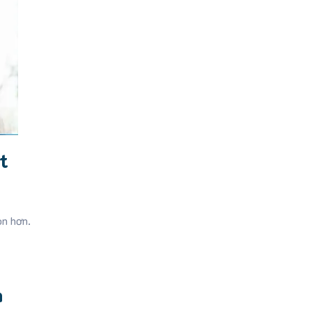
t
òn hơn.
n