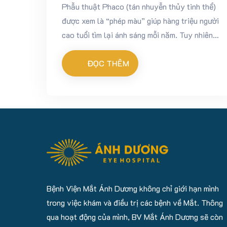
Phẫu thuật Phaco (tán nhuyễn thủy tinh thể)
được xem là “phép màu” giúp hàng triệu người
cao tuổi tìm lại ánh sáng mỗi năm. Tuy nhiên,
sau khi bước xuống bàn mổ, tâm lý chung của
hầu hết...
ĐỌC THÊM
Bệnh Viện Mắt Ánh Dương không chỉ giới hạn mình
trong việc khám và điều trị các bệnh về Mắt. Thông
qua hoạt động của mình, BV Mắt Ánh Dương sẽ còn