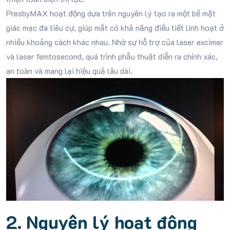
PresbyMAX hoạt động dựa trên nguyên lý tạo ra một bề mặt
giác mạc đa tiêu cự, giúp mắt có khả năng điều tiết linh hoạt ở
nhiều khoảng cách khác nhau. Nhờ sự hỗ trợ của laser excimer
và laser femtosecond, quá trình phẫu thuật diễn ra chính xác,
an toàn và mang lại hiệu quả lâu dài.
2. Nguyên lý hoạt động