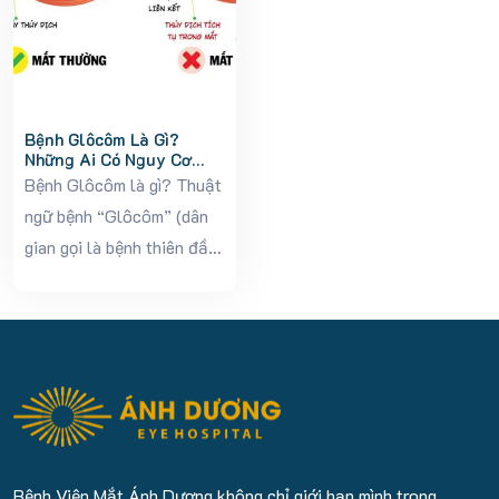
Bệnh Glôcôm Là Gì?
Những Ai Có Nguy Cơ
Cao Mắc Glôcôm Và Cần
Bệnh Glôcôm là gì? Thuật
Tầm Soát Sớm
ngữ bệnh “Glôcôm” (dân
gian gọi là bệnh thiên đầu
thống) được dùng để gọi
một nhóm bệnh lý của đầu
dây thần kinh thị giác, tiến
triển mạn tính, biểu hiện
đặt trưng...
Bệnh Viện Mắt Ánh Dương không chỉ giới hạn mình trong