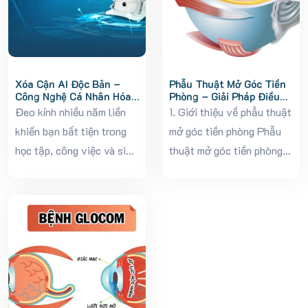
Xóa Cận AI Độc Bản –
Phẫu Thuật Mở Góc Tiền
Công Nghệ Cá Nhân Hóa
Phòng – Giải Pháp Điều
Thị Lực Tại Bệnh Viện
Trị Hiệu Quả Cho Bệnh
Đeo kính nhiều năm liền
1. Giới thiệu về phẫu thuật
Mắt Ánh Dương
Nhân Glôcôm
khiến bạn bất tiện trong
mở góc tiền phòng Phẫu
học tập, công việc và sinh
thuật mở góc tiền phòng
hoạt hằng ngày? Bạn
là một trong những
muốn thoát khỏi kính
phương pháp điều trị
nhưng vẫn còn băn khoăn
chuyên sâu trong nhãn
về độ an toàn khi phẫu
khoa, thường được chỉ
thuật? Giải pháp Xóa...
định cho bệnh nhân
glôcôm góc đóng...