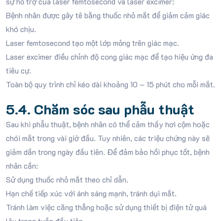
sự hỗ trợ của laser femtosecond và laser excimer:
Bệnh nhân được gây tê bằng thuốc nhỏ mắt để giảm cảm giác
khó chịu.
Laser femtosecond tạo một lớp mỏng trên giác mạc.
Laser excimer điều chỉnh độ cong giác mạc để tạo hiệu ứng đa
tiêu cự.
Toàn bộ quy trình chỉ kéo dài khoảng 10 – 15 phút cho mỗi mắt.
5.4. Chăm sóc sau phẫu thuật
Sau khi phẫu thuật, bệnh nhân có thể cảm thấy hơi cộm hoặc
chói mắt trong vài giờ đầu. Tuy nhiên, các triệu chứng này sẽ
giảm dần trong ngày đầu tiên. Để đảm bảo hồi phục tốt, bệnh
nhân cần:
Sử dụng thuốc nhỏ mắt theo chỉ dẫn.
Hạn chế tiếp xúc với ánh sáng mạnh, tránh dụi mắt.
Tránh làm việc căng thẳng hoặc sử dụng thiết bị điện tử quá
lâu trong tuần đầu tiên.