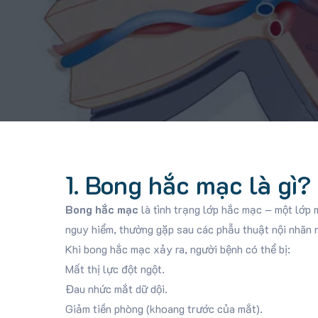
1. Bong hắc mạc là gì?
Bong hắc mạc
là tình trạng lớp hắc mạc – một lớp 
nguy hiểm, thường gặp sau các phẫu thuật nội nhãn 
Khi bong hắc mạc xảy ra, người bệnh có thể bị:
Mất thị lực đột ngột.
Đau nhức mắt dữ dội.
Giảm tiền phòng (khoang trước của mắt).