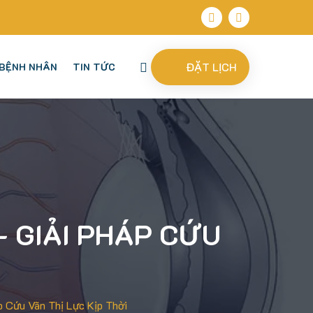
ĐẶT LỊCH
BỆNH NHÂN
TIN TỨC
– GIẢI PHÁP CỨU
 Cứu Vãn Thị Lực Kịp Thời