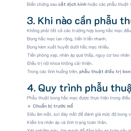
Biến chứng sau
cắt dịch kính
hoặc các phẫu thuật v
3. Khi nào cần phẫu t
Không phải tất cả các trường hợp bong hắc mạc đều c
Bong hắc mạc lan rộng, tiến triển nhanh.
Bong kèm xuất huyết dưới hắc mạc nhiều.
Tiền phòng xẹp, nhãn áp quá thấp, nguy cơ teo nhãn
Điều trị nội khoa không cải thiện.
Trong các tình huống trên,
phẫu thuật điều trị bo
4. Quy trình phẫu thu
Phẫu thuật bong hắc mạc được thực hiện trong điều 
🔹
Chuẩn bị trước mổ
Siêu âm mắt, soi đáy mắt để đánh giá mức độ bong và
Kiểm tra nhãn áp và tình trạng toàn thân.
Xét nghiệm máu, tim mạch để đảm bảo an toàn gây m