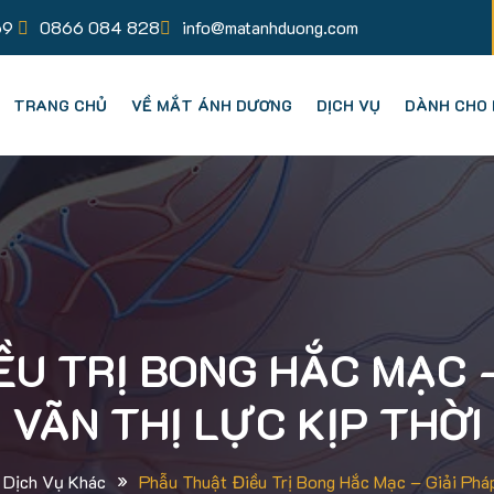
69
0866 084 828
info@matanhduong.com
TRANG CHỦ
VỀ MẮT ÁNH DƯƠNG
DỊCH VỤ
DÀNH CHO 
U TRỊ BONG HẮC MẠC 
VÃN THỊ LỰC KỊP THỜI
»
Dịch Vụ Khác
Phẫu Thuật Điều Trị Bong Hắc Mạc – Giải Pháp