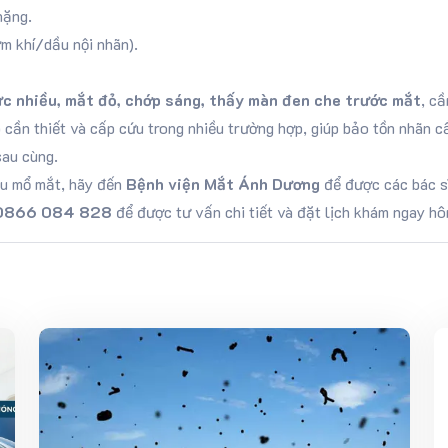
nặng.
m khí/dầu nội nhãn).
c nhiều, mắt đỏ, chớp sáng, thấy màn đen che trước mắt
, cầ
cần thiết và cấp cứu trong nhiều trường hợp, giúp bảo tồn nhãn cầ
sau cùng.
au mổ mắt, hãy đến
Bệnh viện Mắt Ánh Dương
để được các bác s
0866 084 828
để được tư vấn chi tiết và đặt lịch khám ngay hô