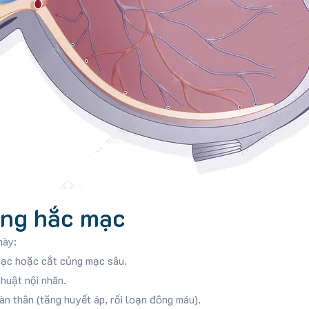
ong hắc mạc
này:
mạc hoặc cắt củng mạc sâu.
huật nội nhãn.
n thân (tăng huyết áp, rối loạn đông máu).