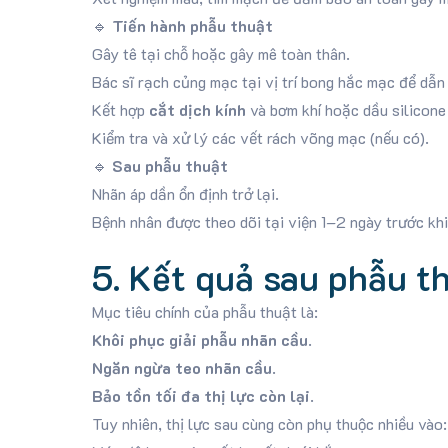
🔹
Tiến hành phẫu thuật
Gây tê tại chỗ hoặc gây mê toàn thân.
Bác sĩ rạch củng mạc tại vị trí bong hắc mạc để dẫn
Kết hợp
cắt dịch kính
và bơm khí hoặc dầu silicone 
Kiểm tra và xử lý các vết rách võng mạc (nếu có).
🔹
Sau phẫu thuật
Nhãn áp dần ổn định trở lại.
Bệnh nhân được theo dõi tại viện 1–2 ngày trước khi
5. Kết quả sau phẫu t
Mục tiêu chính của phẫu thuật là:
Khôi phục giải phẫu nhãn cầu
.
Ngăn ngừa teo nhãn cầu
.
Bảo tồn tối đa thị lực còn lại
.
Tuy nhiên, thị lực sau cùng còn phụ thuộc nhiều vào: