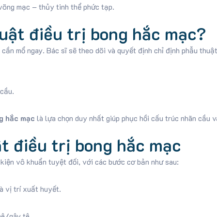
õng mạc – thủy tinh thể phức tạp.
huật điều trị bong hắc mạc?
ần mổ ngay. Bác sĩ sẽ theo dõi và quyết định chỉ định phẫu thuật
 cầu.
ng hắc mạc
là lựa chọn duy nhất giúp phục hồi cấu trúc nhãn cầu và
ật điều trị bong hắc mạc
kiện vô khuẩn tuyệt đối, với các bước cơ bản như sau:
 vị trí xuất huyết.
ê/gây tê.