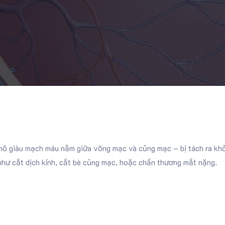
mô giàu mạch máu nằm giữa võng mạc và củng mạc – bị tách ra khỏi
như cắt dịch kính, cắt bè củng mạc, hoặc chấn thương mắt nặng.