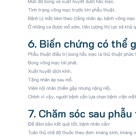
Mức độ bong và xuất huyết dưới hắc mạc.
Tình trạng võng mạc trước khi phẫu thuật.
Bệnh lý mắt kèm theo (tăng nhãn áp, bệnh võng mạc 
Ở những ca được mổ sớm, tiên lượng thị lực sẽ khả 
6. Biến chứng có thể 
Phẫu thuật điều trị bong hắc mạc là thủ thuật phức 
Bong võng mạc tái phát.
Xuất huyết dịch kính.
Tăng nhãn áp sau mổ.
Viêm nội nhãn (hiếm gặp nhưng nặng nề).
Chính vì vậy, người bệnh cần lựa chọn bệnh viện mắt
7. Chăm sóc sau phẫu 
Để đảm bảo kết quả tốt, bệnh nhân cần:
Tuân thủ chế độ thuốc theo đơn: kháng sinh, kháng v