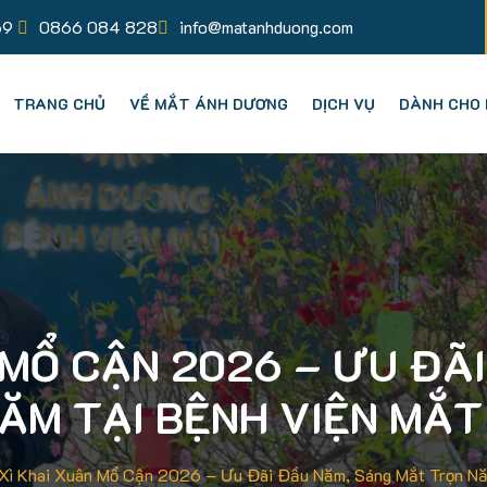
69
0866 084 828
info@matanhduong.com
TRANG CHỦ
VỀ MẮT ÁNH DƯƠNG
DỊCH VỤ
DÀNH CHO 
N MỔ CẬN 2026 – ƯU ĐÃ
ĂM TẠI BỆNH VIỆN MẮ
 Xì Khai Xuân Mổ Cận 2026 – Ưu Đãi Đầu Năm, Sáng Mắt Trọn N