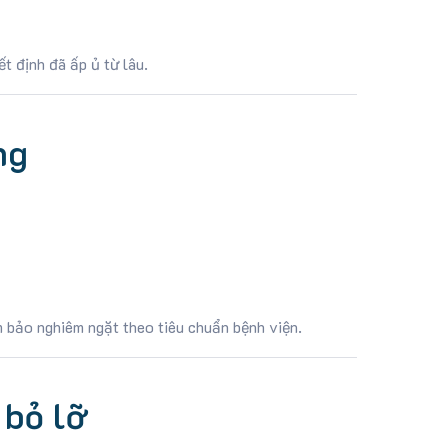
t định đã ấp ủ từ lâu.
ng
 bảo nghiêm ngặt theo tiêu chuẩn bệnh viện.
 bỏ lỡ