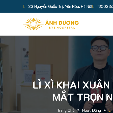
33 Nguyễn Quốc Trị, Yên Hòa, Hà Nội
180033
LÌ XÌ KHAI XUÂ
MẮT TRỌN N
»
»
Trang Chủ
Hoạt Động
Lì