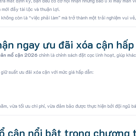
a mắt định kỳ, bạn đều có cơ hội nhận những bao lì xì may mắn với
mới đầy tài lộc và thuận lợi.
 không còn là “việc phải làm” mà trở thành một trải nghiệm vui vẻ
Nhận ngay ưu đãi xóa cận hấp
xuân mổ cận 2026
chính là chính sách đặt cọc linh hoạt, giúp kh
 giữ suất ưu đãi xóa cận với mức giá hấp dẫn:
năm, vừa tối ưu chi phí, vừa đảm bảo được thực hiện bởi đội ngũ b
 cận nổi bật trong chương t