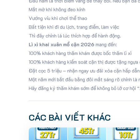
Đầu năm là thời điểm vàng để thay đổi. Nếu bạn đã 
Mắt mờ khi không đeo kính
Vướng víu khi chơi thể thao
Bất tiện khi đi du lịch, trang điểm, làm việc
Thì đây chính là lúc thích hợp để hành động.
Lì xì khai xuân mổ cận 2026
mang đến:
100% khách hàng thăm khám được bốc thăm lì xì
100% khách hàng kiểm soát cận thị được tặng ngựa
Đặt cọc 5 triệu – nhận ngay ưu đãi xóa cận hấp dẫn
Một năm mới bắt đầu bằng đôi mắt sáng rõ chính là 
Hãy đăng ký thăm khám sớm để không bỏ lỡ cơ hội “
CÁC BÀI VIẾT KHÁC