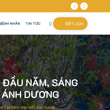
ĐẶT LỊCH
BỆNH NHÂN
TIN TỨC
I ĐẦU NĂM, SÁNG
T ÁNH DƯƠNG
ăm Tại Bệnh Viện Mắt Ánh Dương