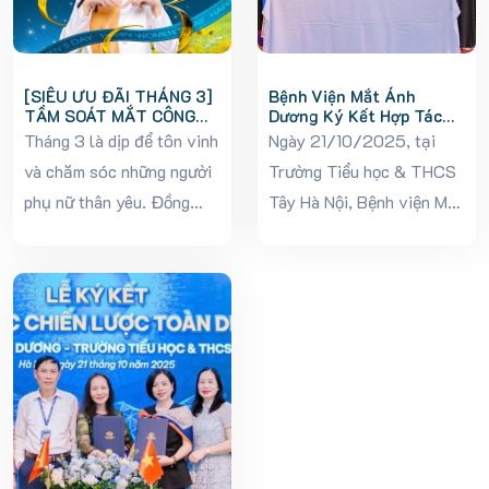
[SIÊU ƯU ĐÃI THÁNG 3]
Bệnh Viện Mắt Ánh
TẦM SOÁT MẮT CÔNG
Dương Ký Kết Hợp Tác
NGHỆ AI – QUÀ TẶNG Ý
Cùng Trường Tiểu Học &
Tháng 3 là dịp để tôn vinh
Ngày 21/10/2025, tại
NGHĨA CHO PHÁI ĐẸP
THCS Tây Hà Nội
và chăm sóc những người
Trường Tiểu học & THCS
phụ nữ thân yêu. Đồng
Tây Hà Nội, Bệnh viện Mắt
hành cùng sứ mệnh “Bừng
Ánh Dương đã chính thức
sáng tầm nhìn”, Bệnh viện
ký kết biên bản hợp tác
mắt Ánh Dương triển khai
chiến lược với nhà trường,
chương trình ưu đãi đặc
mở ra chương trình chăm
biệt: “Mắt...
sóc và bảo vệ...