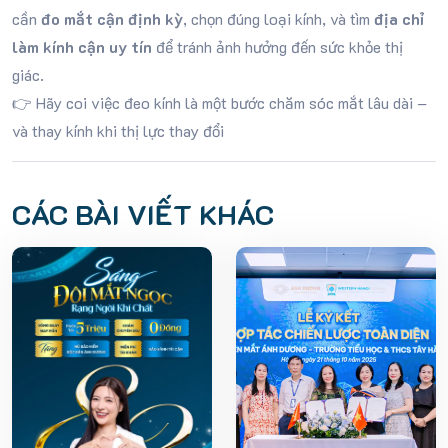
cần
đo mắt cận định kỳ
, chọn đúng loại kính, và tìm
địa chỉ
làm kính cận uy tín
để tránh ảnh hưởng đến sức khỏe thị
giác.
👉 Hãy coi việc đeo kính là một bước chăm sóc mắt lâu dài –
và thay kính khi thị lực thay đổi
CÁC BÀI VIẾT KHÁC