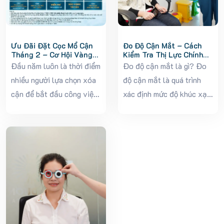
Ưu Đãi Đặt Cọc Mổ Cận
Đo Độ Cận Mắt – Cách
Tháng 2 – Cơ Hội Vàng
Kiểm Tra Thị Lực Chính
Xóa Cận Với Chi Phí Tiết
Xác Và Cần Thiết
Đầu năm luôn là thời điểm
Đo độ cận mắt là gì? Đo
Kiệm Đầu Năm 2026
nhiều người lựa chọn xóa
độ cận mắt là quá trình
cận để bắt đầu công việc
xác định mức độ khúc xạ
và học tập với diện mạo
của mắt, giúp phát hiện
mới, không còn phụ thuộc
tình trạng cận thị và điều
vào kính gọng hay kính áp
chỉnh kính phù hợp. Việc
tròng. Nắm bắt nhu cầu...
đo định kỳ không...