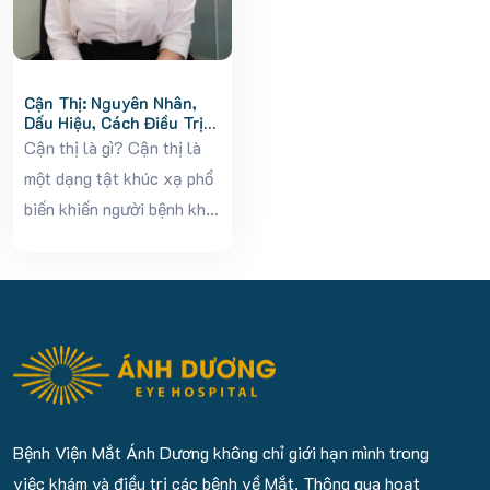
Cận Thị: Nguyên Nhân,
Dấu Hiệu, Cách Điều Trị
Và Phòng Ngừa Hiệu Quả
Cận thị là gì? Cận thị là
một dạng tật khúc xạ phổ
biến khiến người bệnh khó
nhìn rõ các vật ở xa, trong
khi nhìn gần vẫn rõ.
Nguyên nhân là do hình
ảnh hội tụ trước...
Bệnh Viện Mắt Ánh Dương không chỉ giới hạn mình trong
việc khám và điều trị các bệnh về Mắt. Thông qua hoạt