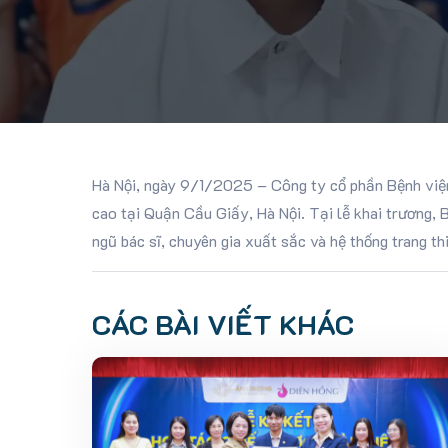
Hà Nội, ngày 9/1/2025 – Công ty cổ phần Bệnh việ
cao tại Quận Cầu Giấy, Hà Nội. Tại lễ khai trương,
ngũ bác sĩ, chuyên gia xuất sắc và hệ thống trang t
CÁC BÀI VIẾT KHÁC