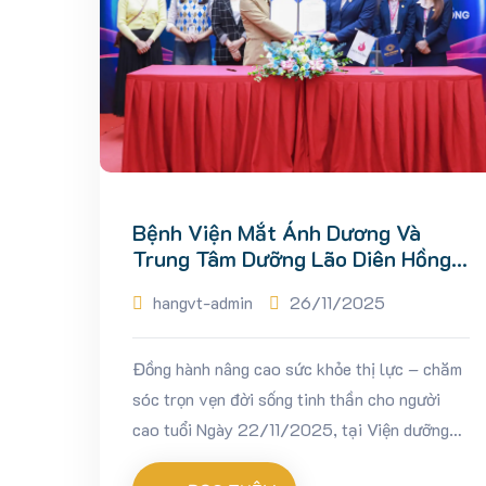
Bệnh Viện Mắt Ánh Dương Và
Trung Tâm Dưỡng Lão Diên Hồng
Ký Kết Hợp Tác Chiến Lược Toàn
hangvt-admin
26/11/2025
Diện
Đồng hành nâng cao sức khỏe thị lực – chăm
sóc trọn vẹn đời sống tinh thần cho người
cao tuổi Ngày 22/11/2025, tại Viện dưỡng
lão Diên Hồng – cơ sở Thanh Hà (Thanh Oai,