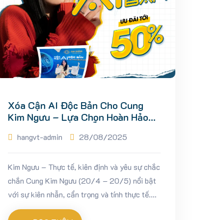
Xóa Cận AI Độc Bản Cho Cung
Kim Ngưu – Lựa Chọn Hoàn Hảo
Cho Người Yêu Sự Ổn Định
hangvt-admin
28/08/2025
Kim Ngưu – Thực tế, kiên định và yêu sự chắc
chắn Cung Kim Ngưu (20/4 – 20/5) nổi bật
với sự kiên nhẫn, cẩn trọng và tính thực tế.
Họ không dễ dàng đưa ra quyết định mà...