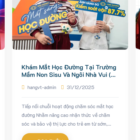
Khám Mắt Học Đường Tại Trường
Mầm Non Sisu Và Ngôi Nhà Vui (Hệ
Thống WHS): Lan Tỏa Chương
hangvt-admin
31/12/2025
Trình “Mắt Sáng Học Đường”
Tiếp nối chuỗi hoạt động chăm sóc mắt học
đường Nhằm nâng cao nhận thức về chăm
sóc và bảo vệ thị lực cho trẻ em từ sớm,
chương trình “Mắt sáng học đường” tiếp tục