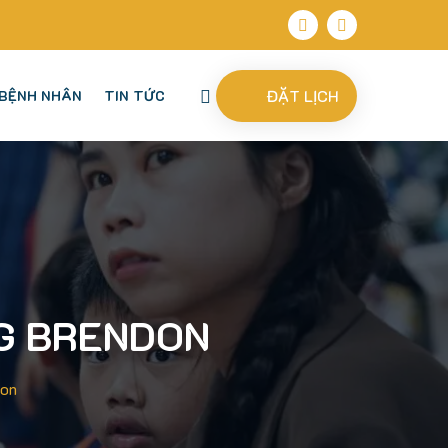
ĐẶT LỊCH
BỆNH NHÂN
TIN TỨC
G BRENDON
don