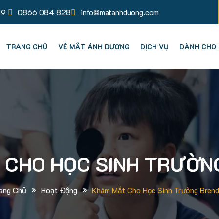
69
0866 084 828
info@matanhduong.com
TRANG CHỦ
VỀ MẮT ÁNH DƯƠNG
DỊCH VỤ
DÀNH CHO 
 CHO HỌC SINH TRƯỜN
»
»
ang Chủ
Hoạt Động
Khám Mắt Cho Học Sinh Trường Bren