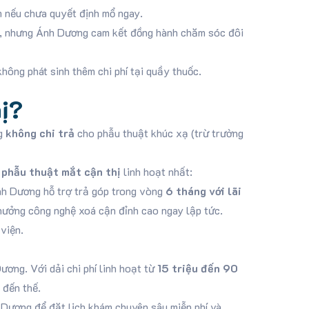
m nếu chưa quyết định mổ ngay.
ầu, nhưng Ánh Dương cam kết đồng hành chăm sóc đôi
ông phát sinh thêm chi phí tại quầy thuốc.
hị?
ng
không chi trả
cho phẫu thuật khúc xạ (trừ trường
í phẫu thuật mắt cận thị
linh hoạt nhất:
nh Dương hỗ trợ trả góp trong vòng
6 tháng với lãi
hưởng công nghệ xoá cận đỉnh cao ngay lập tức.
viện.
ơng. Với dải chi phí linh hoạt từ
15 triệu đến 90
 đến thế.
 Dương để đặt lịch khám chuyên sâu miễn phí và