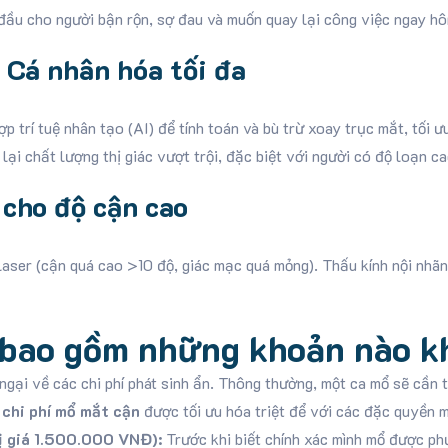
 đầu cho người bận rộn, sợ đau và muốn quay lại công việc ngay hô
 Cá nhân hóa tối đa
p trí tuệ nhân tạo (AI) để tính toán và bù trừ xoay trục mắt, tối ư
ại chất lượng thị giác vượt trội, đặc biệt với người có độ loạn ca
 cho độ cận cao
laser (cận quá cao >10 độ, giác mạc quá mỏng). Thấu kính nội nhãn
n bao gồm những khoản nào k
ngại về các chi phí phát sinh ẩn. Thông thường, một ca mổ sẽ cần t
n
chi phí mổ mắt cận
được tối ưu hóa triệt để với các đặc quyền m
ị giá 1.500.000 VNĐ):
Trước khi biết chính xác mình mổ được ph