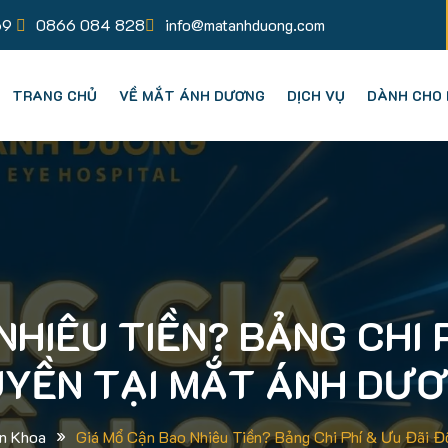
69
0866 084 828
info@matanhduong.com
TRANG CHỦ
VỀ MẮT ÁNH DƯƠNG
DỊCH VỤ
DÀNH CHO 
NHIÊU TIỀN? BẢNG CHI 
YỀN TẠI MẮT ÁNH DƯ
»
n Khoa
Giá Mổ Cận Bao Nhiêu Tiền? Bảng Chi Phí & Ưu Đãi 