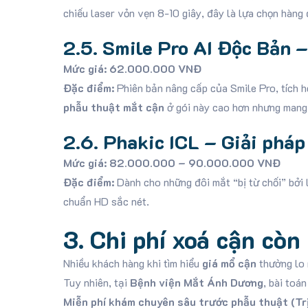
chiếu laser vỏn vẹn 8-10 giây, đây là lựa chọn hàng
2.5. Smile Pro AI Độc Bản –
Mức giá:
62.000.000 VNĐ
Đặc điểm:
Phiên bản nâng cấp của Smile Pro, tích hợ
phẫu thuật mắt cận
ở gói này cao hơn nhưng mang l
2.6. Phakic ICL – Giải pháp
Mức giá:
82.000.000 – 90.000.000 VNĐ
Đặc điểm:
Dành cho những đôi mắt “bị từ chối” bởi 
chuẩn HD sắc nét.
3. Chi phí xoá cận cò
Nhiều khách hàng khi tìm hiểu
giá mổ cận
thường lo 
Tuy nhiên, tại
Bệnh viện Mắt Ánh Dương
, bài toá
Miễn phí khám chuyên sâu trước phẫu thuật (Tr