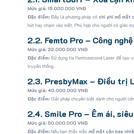
Mức giá:
15.000.000 VNĐ
Đặc điểm:
Đây là phương pháp có
chi phí mổ mắt 
hút hay chạm vào mắt. Phù hợp cho người có giác mạ
2.2. Femto Pro – Công nghệ
Mức giá:
32.000.000 VNĐ
Đặc điểm:
Sử dụng tia Femtosecond Laser để tạo vạt
truyền thống.
2.3. PresbyMax – Điều trị L
Mức giá:
40.000.000 VNĐ
Đặc điểm:
Giải pháp chuyên biệt dành cho người lớn 
2.4. Smile Pro – Êm ái, siêu
Mức giá:
50.000.000 VNĐ
Đặc điểm:
Nếu bạn thắc mắc
mổ mắt cận bao nhiê