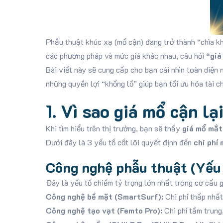
Phẫu thuật khúc xạ (mổ cận) đang trở thành “chìa kh
các phương pháp và mức giá khác nhau, câu hỏi
“giá
Bài viết này sẽ cung cấp cho bạn cái nhìn toàn diện
những quyền lợi “khổng lồ” giúp bạn tối ưu hóa tài ch
1. Vì sao giá mổ cận l
Khi tìm hiểu trên thị trường, bạn sẽ thấy
giá mổ mắt
Dưới đây là 3 yếu tố cốt lõi quyết định đến
chi phí
Công nghệ phẫu thuật (Yếu 
Đây là yếu tố chiếm tỷ trọng lớn nhất trong cơ cấu g
Công nghệ bề mặt (SmartSurf):
Chi phí thấp nhất
Công nghệ tạo vạt (Femto Pro):
Chi phí tầm trung,