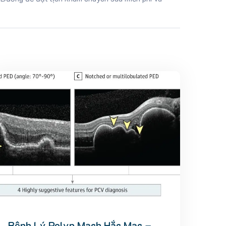
Bệnh Lý Polyp Mạch Hắc Mạc –