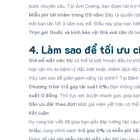
bước chuyên sâu. Tại Ánh Dương, bạn được tài trợ 1
Miễn phí tái khám trong 03 năm:
Đây là quyền lợi
mắt bạn lên tới 3 năm sau mổ. Điều này giúp bạn tiết 
Trọn gói thuốc và kính bảo vệ:
Giá xoá cận
đã bao
4. Làm sao để tối ưu c
Giá mổ mắt cân thị
có thể là một khoản đầu tư khô
hợp cận thị do bệnh lý đặc biệt hoặc chênh lệch độ q
Vậy làm sao để giảm gánh nặng tài chính? Tại Bệnh
Chương trình trả góp lãi suất 0%:
Bạn không cần 
suất 0 đồng
. Thủ tục xét duyệt nhanh gọn, giúp b
Săn ưu đãi theo đợt:
Mức giá niêm yết trên có thể 
Kết luận
Hy vọng bài viết đã giúp bạn giải đáp tường tận câu
triệu
, cùng chính sách
trả góp 0%
và
miễn phí tá
Đừng để
chi phí phẫu thuật mắt cận thị
làm rào c