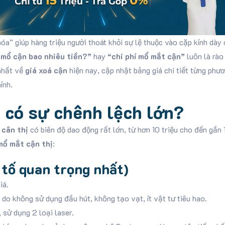
óa” giúp hàng triệu người thoát khỏi sự lệ thuộc vào cặp kính dày 
 mổ cận bao nhiêu tiền?”
hay
“chi phí mổ mắt cận”
luôn là rào
 nhất về
giá xoá cận
hiện nay, cập nhật bảng giá chi tiết từng phư
ính.
ại có sự chênh lệch lớn?
 cân thị
có biên độ dao động rất lớn, từ hơn 10 triệu cho đến gần 
 mổ mắt cận thị
:
tố quan trọng nhất)
iá.
 do không sử dụng đầu hút, không tạo vạt, ít vật tư tiêu hao.
 sử dụng 2 loại laser.