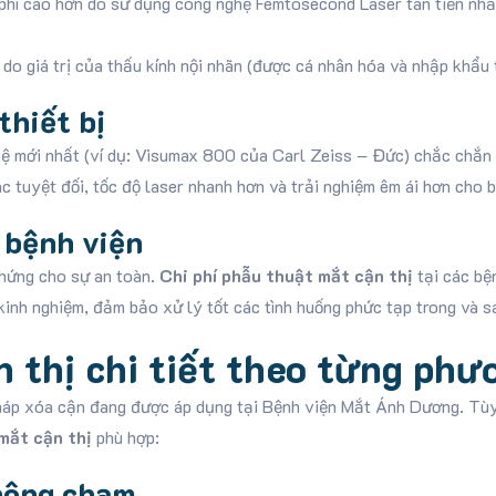
phí cao hơn do sử dụng công nghệ Femtosecond Laser tân tiến nhất
do giá trị của thấu kính nội nhãn (được cá nhân hóa và nhập khẩu
thiết bị
 hệ mới nhất (ví dụ: Visumax 800 của Carl Zeiss – Đức) chắc chắ
 tuyệt đối, tốc độ laser nhanh hơn và trải nghiệm êm ái hơn cho 
 bệnh viện
chứng cho sự an toàn.
Chi phí phẫu thuật mắt cận thị
tại các bệ
 kinh nghiệm, đảm bảo xử lý tốt các tình huống phức tạp trong và s
n thị chi tiết theo từng ph
pháp xóa cận đang được áp dụng tại Bệnh viện Mắt Ánh Dương. Tùy
mắt cận thị
phù hợp:
hông chạm