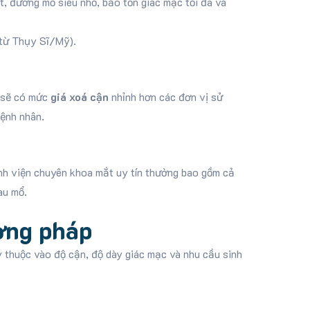
, đường mổ siêu nhỏ, bảo tồn giác mạc tối đa và
 từ Thụy Sĩ/Mỹ).
n sẽ có mức
giá xoá cận
nhỉnh hơn các đơn vị sử
bệnh nhân.
nh viện chuyên khoa mắt uy tín thường bao gồm cả
au mổ.
ương pháp
 thuộc vào độ cận, độ dày giác mạc và nhu cầu sinh