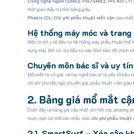
Công nghệ ngầm (SMILE Pro/SMILE Pro AI):
Chi 
thời gian điều trị tính bằng giây.
Phakic ICL:
Chi phí phẫu thuật mắt cận
cao nhất 
Hệ thống máy móc và trang 
Một cơ sở y tế đầu tư hệ thống máy phẫu thuật thế
dụng máy đời cũ. Sự đầu tư này đảm bảo độ chính xác
Chuyên môn bác sĩ và uy tín
Đôi mắt là vô giá, và tay nghề bác sĩ là yếu tố bảo 
chi phí cho đội ngũ chuyên gia, phẫu thuật viên giàu
2. Bảng giá mổ mắt cậ
Dưới đây là bảng giá cập nhật chi tiết các phương 
hoạt, bạn có thể cân nhắc mức
chi phí phẫu thuật 
2.1. SmartSurf – Xóa cận k