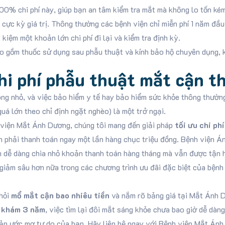
00% chi phí này, giúp bạn an tâm kiểm tra mắt mà không lo tốn ké
 cực kỳ giá trị. Thông thường các bệnh viện chỉ miễn phí 1 năm đ
kiệm một khoản lớn chi phí đi lại và kiểm tra định kỳ.
 gồm thuốc sử dụng sau phẫu thuật và kính bảo hộ chuyên dụng, kh
hi phí phẫu thuật mắt cận t
ng nhỏ, và việc bảo hiểm y tế hay bảo hiểm sức khỏe thông thườ
uá lớn theo chỉ định ngặt nghèo) là một trở ngại.
 viện Mắt Ánh Dương, chúng tôi mang đến giải pháp
tối ưu chi ph
phải thanh toán ngay một lần hàng chục triệu đồng. Bệnh viện Á
ạn dễ dàng chia nhỏ khoản thanh toán hàng tháng mà vẫn được tận 
giảm sâu hơn nữa trong các chương trình ưu đãi đặc biệt của bệnh 
 hỏi
mổ mắt cận bao nhiêu tiền
và nắm rõ bảng giá tại Mắt Ánh Dư
i khám 3 năm
, việc tìm lại đôi mắt sáng khỏe chưa bao giờ dễ dàng
ản ước mơ tự do của bạn. Hãy liên hệ ngay với Bệnh viện Mắt Ánh