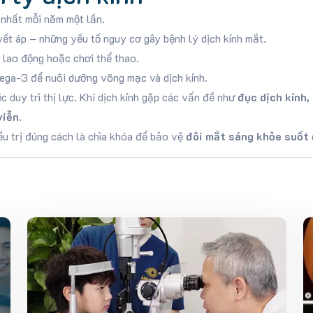
 nhất mỗi năm một lần.
ết áp – những yếu tố nguy cơ gây bệnh lý dịch kính mắt.
 lao động hoặc chơi thể thao.
ega-3 để nuôi dưỡng võng mạc và dịch kính.
c duy trì thị lực. Khi dịch kính gặp các vấn đề như
đục dịch kính,
viễn
.
iều trị đúng cách là chìa khóa để bảo vệ
đôi mắt sáng khỏe suốt 