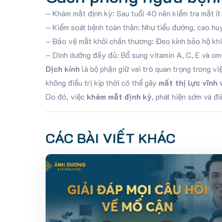
– Khám mắt định kỳ: Sau tuổi 40 nên kiểm tra mắt ít
– Kiểm soát bệnh toàn thân: Như tiểu đường, cao huy
– Bảo vệ mắt khỏi chấn thương: Đeo kính bảo hộ khi
– Dinh dưỡng đầy đủ: Bổ sung vitamin A, C, E và om
Dịch kính
là bộ phận giữ vai trò quan trọng trong việ
không điều trị kịp thời có thể gây
mất thị lực vĩnh 
Do đó, việc
khám mắt định kỳ
, phát hiện sớm và đ
CÁC BÀI VIẾT KHÁC