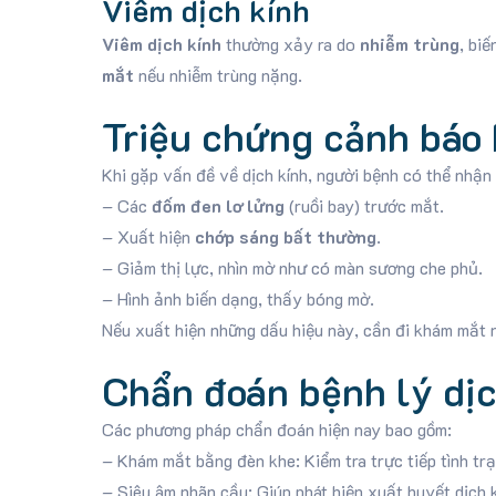
Viêm dịch kính
Viêm dịch kính
thường xảy ra do
nhiễm trùng
, bi
mắt
nếu nhiễm trùng nặng.
Triệu chứng cảnh báo 
Khi gặp vấn đề về dịch kính, người bệnh có thể nhận
– Các
đốm đen lơ lửng
(ruồi bay) trước mắt.
– Xuất hiện
chớp sáng bất thường
.
– Giảm thị lực, nhìn mờ như có màn sương che phủ.
– Hình ảnh biến dạng, thấy bóng mờ.
Nếu xuất hiện những dấu hiệu này, cần đi khám mắt 
Chẩn đoán bệnh lý dịc
Các phương pháp chẩn đoán hiện nay bao gồm:
– Khám mắt bằng đèn khe: Kiểm tra trực tiếp tình tr
– Siêu âm nhãn cầu: Giúp phát hiện xuất huyết dịch