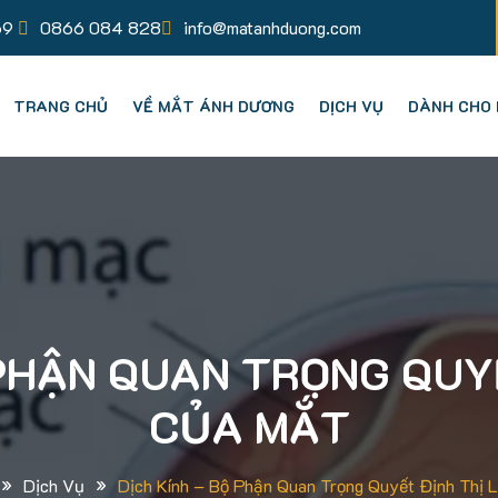
69
0866 084 828
info@matanhduong.com
TRANG CHỦ
VỀ MẮT ÁNH DƯƠNG
DỊCH VỤ
DÀNH CHO 
 PHẬN QUAN TRỌNG QUY
CỦA MẮT
»
»
Dịch Vụ
Dịch Kính – Bộ Phận Quan Trọng Quyết Định Thị 