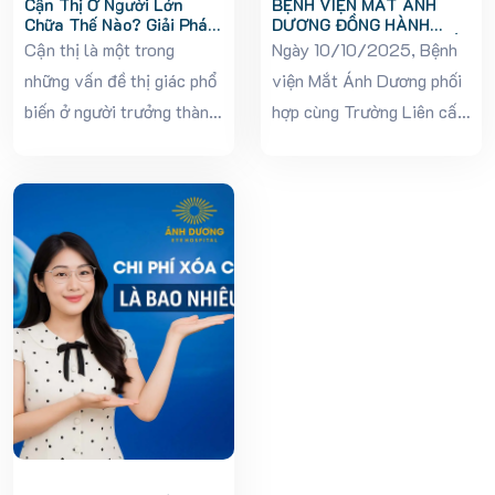
Cận Thị Ở Người Lớn
BỆNH VIỆN MẮT ÁNH
Chữa Thế Nào? Giải Pháp
DƯƠNG ĐỒNG HÀNH
Cải Thiện Thị Lực Hiệu
CÙNG TRƯỜNG LIÊN CẤP
Cận thị là một trong
Ngày 10/10/2025, Bệnh
Quả
TÂY HÀ NỘI TRONG
những vấn đề thị giác phổ
viện Mắt Ánh Dương phối
CHƯƠNG TRÌNH “SÁNG
MẮT – SÁNG TRÍ”
biến ở người trưởng thành,
hợp cùng Trường Liên cấp
đặc biệt trong thời đại số
Tây Hà Nội (WHS) tổ chức
hiện nay khi hầu hết công
thành công chương trình
việc đều gắn liền với máy
“Sáng mắt – Sáng trí”,
tính, điện thoại và môi...
nằm trong chuỗi hoạt
động “Chăm sóc sức khỏe
học đường...