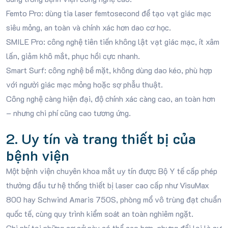
Femto Pro: dùng tia laser femtosecond để tạo vạt giác mạc
siêu mỏng, an toàn và chính xác hơn dao cơ học.
SMILE Pro: công nghệ tiên tiến không lật vạt giác mạc, ít xâm
lấn, giảm khô mắt, phục hồi cực nhanh.
Smart Surf: công nghệ bề mặt, không dùng dao kéo, phù hợp
với người giác mạc mỏng hoặc sợ phẫu thuật.
Công nghệ càng hiện đại, độ chính xác càng cao, an toàn hơn
– nhưng chi phí cũng cao tương ứng.
2. Uy tín và trang thiết bị của
bệnh viện
Một bệnh viện chuyên khoa mắt uy tín được Bộ Y tế cấp phép
thường đầu tư hệ thống thiết bị laser cao cấp như VisuMax
800 hay Schwind Amaris 750S, phòng mổ vô trùng đạt chuẩn
quốc tế, cùng quy trình kiểm soát an toàn nghiêm ngặt.
Chi phí tại những cơ sở này có thể cao hơn, nhưng đổi lại là sự