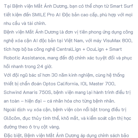
Tại Bệnh viện Mắt Ánh Dương, bạn có thể chọn từ Smart Surf
tiết kiệm đến SMILE Pro AI Độc bản cao cấp, phù hợp với mọi
nhu cầu và tài chính.
Bệnh viện Mắt Ánh Dương là đơn vị tiên phong ứng dụng công
nghệ xóa cận AI độc bản tại Việt Nam, với máy VisuMax 800,
tích hợp bộ ba công nghệ CentralLign + OcuLign + Smart
Robotic Assistance, mang đến độ chính xác tuyệt đối và phục
hồi nhanh trong 24 giờ.
Với đội ngũ bác sĩ hơn 30 năm kinh nghiệm, cùng hệ thống
thiết bị chẩn đoán Optos California, IOL Master 700,
Schwind Amaris 750S, bệnh viện mang lại hành trình điều trị
an toàn – hiện đại – cá nhân hóa cho từng bệnh nhân.
Ngoài dịch vụ xóa cận, bệnh viện còn nổi bật trong điều trị
Glôcôm, đục thủy tinh thể, khô mắt, và kiểm soát cận thị học
đường theo 6 trụ cột vàng.
Đặc biệt, Bệnh viện Mắt Ánh Dương áp dụng chính sách bảo