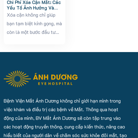
Chi Phí Xóa Cận Mắt: Các
Yếu Tố Ảnh Hưởng Và
Cách Chọn Gói Phù Hợp
Xóa cận không chỉ giúp
bạn tạm biệt kính gọng, mà
còn là một bước đầu tư
xứng đáng cho thị lực bền
vững suốt đời. Tuy nhiên,
nhiều người vẫn băn
khoăn: “Chi phí xóa cận
mắt bao...
Bệnh Viện Mắt Ánh Dương không chỉ giới hạn mình trong
việc khám và điều trị các bệnh về Mắt. Thông qua hoạt
động của mình, BV Mắt Ánh Dương sẽ còn tập trung vào
các hoạt động truyền thông, cung cấp kiến thức, nâng cao
hiểu biết của người dân về chăm sóc sức khỏe đôi mắt, tạo