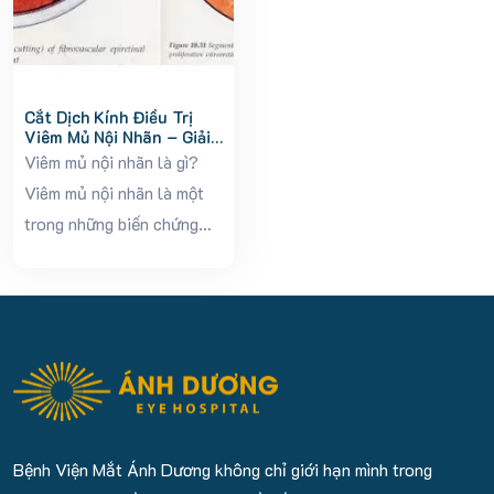
Cắt Dịch Kính Điều Trị
Viêm Mủ Nội Nhãn – Giải
Pháp Cứu Thị Lực Khẩn
Viêm mủ nội nhãn là gì?
Cấp
Viêm mủ nội nhãn là một
trong những biến chứng
nguy hiểm nhất ở mắt,
xảy ra khi vi khuẩn hoặc
nấm xâm nhập vào trong
nhãn cầu, gây nhiễm trùng
nặng nề....
Bệnh Viện Mắt Ánh Dương không chỉ giới hạn mình trong