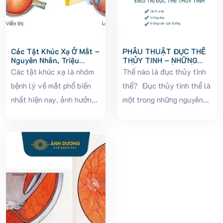
Các Tật Khúc Xạ Ở Mắt –
PHẪU THUẬT ĐỤC THỂ
Nguyên Nhân, Triệu
THỦY TINH – NHỮNG
Chứng Và Cách Điều Trị
KIẾN THỨC CẦN BIẾT
Các tật khúc xạ là nhóm
Thế nào là đục thủy tinh
bệnh lý về mắt phổ biến
thể? Đục thủy tinh thể là
nhất hiện nay, ảnh hưởng
một trong những nguyên
đến khả năng nhìn rõ của
nhân hàng đầu gây suy
con người. Ở Việt Nam, tỷ
giảm thị lực, đặc biệt ở
lệ trẻ em và người trưởng
người cao tuổi. Khi thủy
thành mắc các tật...
tinh thể bị đục, ánh sáng
không...