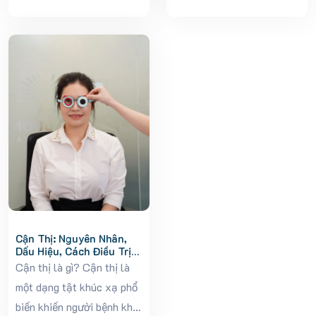
sa trễ do lão hóa, di
tạo (AI) đã len lỏi vào mọi
truyền hay các yếu tố môi
lĩnh vực, từ y tế, giáo dục,
trường. Hiện tượng này
tài chính cho đến chăm
khiến mí mắt bị...
sóc sức...
Cận Thị: Nguyên Nhân,
Dấu Hiệu, Cách Điều Trị
Và Phòng Ngừa Hiệu Quả
Cận thị là gì? Cận thị là
một dạng tật khúc xạ phổ
biến khiến người bệnh khó