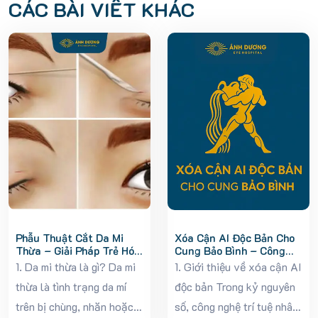
CÁC BÀI VIẾT KHÁC
Phẫu Thuật Cắt Da Mi
Xóa Cận AI Độc Bản Cho
Thừa – Giải Pháp Trẻ Hóa
Cung Bảo Bình – Công
Đôi Mắt Hiệu Quả
Nghệ Thị Lực Dẫn Đầu Xu
1. Da mi thừa là gì? Da mi
1. Giới thiệu về xóa cận AI
Hướng
thừa là tình trạng da mí
độc bản Trong kỷ nguyên
trên bị chùng, nhăn hoặc
số, công nghệ trí tuệ nhân