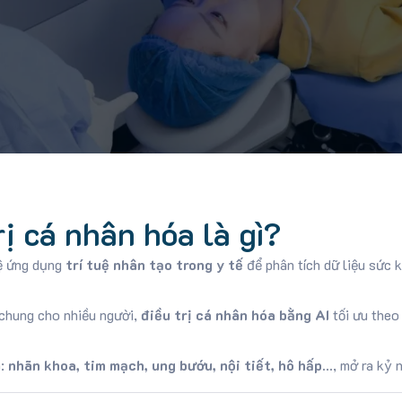
rị cá nhân hóa là gì?
ệ ứng dụng
trí tuệ nhân tạo trong y tế
để phân tích dữ liệu sức 
 chung cho nhiều người,
điều trị cá nhân hóa bằng AI
tối ưu theo 
h:
nhãn khoa, tim mạch, ung bướu, nội tiết, hô hấp…
, mở ra kỷ