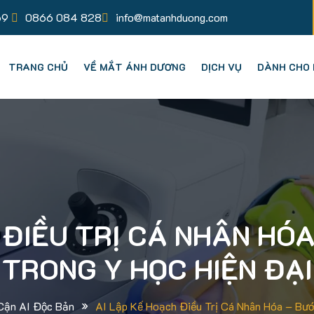
69
0866 084 828
info@matanhduong.com
TRANG CHỦ
VỀ MẮT ÁNH DƯƠNG
DỊCH VỤ
DÀNH CHO 
 ĐIỀU TRỊ CÁ NHÂN HÓA
TRONG Y HỌC HIỆN ĐẠI
»
Cận AI Độc Bản
AI Lập Kế Hoạch Điều Trị Cá Nhân Hóa – Bướ