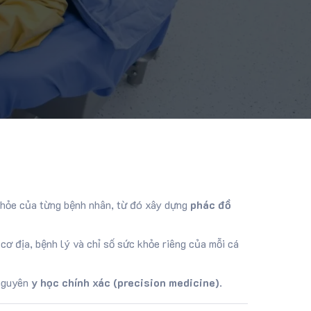
khỏe của từng bệnh nhân, từ đó xây dựng
phác đồ
cơ địa, bệnh lý và chỉ số sức khỏe riêng của mỗi cá
 nguyên
y học chính xác (precision medicine)
.