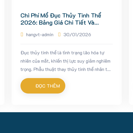
Chi Phí Mổ Đục Thủy Tinh Thể
2026: Bảng Giá Chi Tiết Và
Quyền Lợi BHYT
hangvt-admin
30/01/2026
Đục thủy tinh thể là tình trạng lão hóa tự
nhiên của mắt, khiến thị lực suy giảm nghiêm
trọng. Phẫu thuật thay thủy tinh thể nhân tạo
(Phaco) là giải pháp duy nhất để phục hồi ánh
sáng....
ĐỌC THÊM