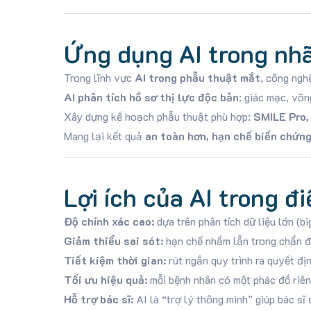
Ứng dụng AI trong nhãn
Trong lĩnh vực
AI trong phẫu thuật mắt
, công ngh
AI phân tích hồ sơ thị lực độc bản
: giác mạc, võn
Xây dựng kế hoạch phẫu thuật phù hợp:
SMILE Pro,
Mang lại kết quả
an toàn hơn, hạn chế biến chứng,
Lợi ích của AI trong đ
Độ chính xác cao:
dựa trên phân tích dữ liệu lớn (bi
Giảm thiểu sai sót:
hạn chế nhầm lẫn trong chẩn đo
Tiết kiệm thời gian:
rút ngắn quy trình ra quyết địn
Tối ưu hiệu quả:
mỗi bệnh nhân có một phác đồ riêng
Hỗ trợ bác sĩ:
AI là “trợ lý thông minh” giúp bác sĩ