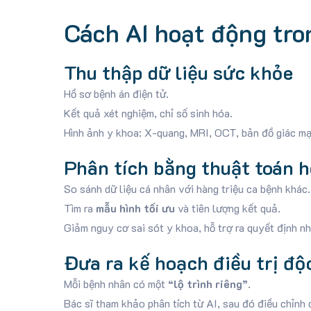
Cách AI hoạt động tro
Thu thập dữ liệu sức khỏe
Hồ sơ bệnh án điện tử.
Kết quả xét nghiệm, chỉ số sinh hóa.
Hình ảnh y khoa: X-quang, MRI, OCT, bản đồ giác m
Phân tích bằng thuật toán 
So sánh dữ liệu cá nhân với hàng triệu ca bệnh khác.
Tìm ra
mẫu hình tối ưu
và tiên lượng kết quả.
Giảm nguy cơ sai sót y khoa, hỗ trợ ra quyết định n
Đưa ra kế hoạch điều trị độ
Mỗi bệnh nhân có một
“lộ trình riêng”
.
Bác sĩ tham khảo phân tích từ AI, sau đó điều chỉnh 