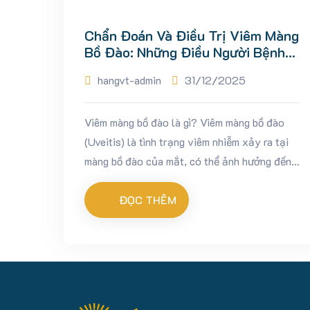
Chẩn Đoán Và Điều Trị Viêm Màng
Bồ Đào: Những Điều Người Bệnh
Cần Biết
hangvt-admin
31/12/2025
Viêm màng bồ đào là gì? Viêm màng bồ đào
(Uveitis) là tình trạng viêm nhiễm xảy ra tại
màng bồ đào của mắt, có thể ảnh hưởng đến
mống mắt, thể mi, hắc mạc và các cấu trúc...
ĐỌC THÊM